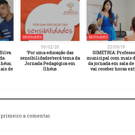
DESTAQUES
DESTAQUES
05/02/20
22/09/19
Silva
‘Por uma educação das
SIMETRIA: Professo
 da
sensibilidades’será tema da
municipal com mais d
lhéus;
Jornada Pedagógica em
da jornada em sala de
mais de
Ilhéus
vai receber horas ext
 primeiro a comentar.