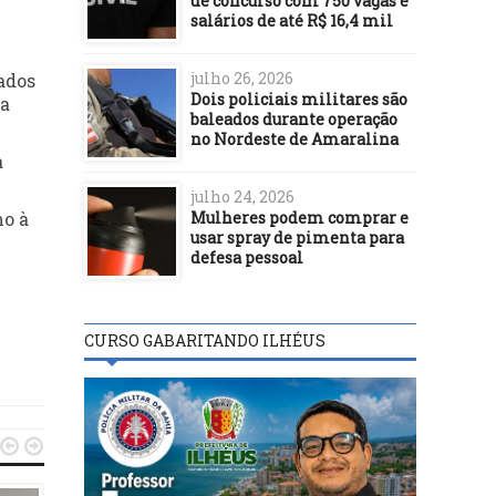
de concurso com 750 vagas e
salários de até R$ 16,4 mil
julho 26, 2026
ados
Dois policiais militares são
da
baleados durante operação
no Nordeste de Amaralina
a
julho 24, 2026
Mulheres podem comprar e
mo à
usar spray de pimenta para
defesa pessoal
CURSO GABARITANDO ILHÉUS

