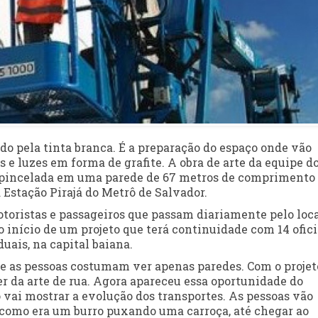
do pela tinta branca. É a preparação do espaço onde vão
as e luzes em forma de grafite. A obra de arte da equipe d
do pincelada em uma parede de 67 metros de comprimento
 Estação Pirajá do Metrô de Salvador.
otoristas e passageiros que passam diariamente pelo loca
o início de um projeto que terá continuidade com 14 ofic
duais, na capital baiana.
de as pessoas costumam ver apenas paredes. Com o projeto
ver da arte de rua. Agora apareceu essa oportunidade do
o vai mostrar a evolução dos transportes. As pessoas vão
como era um burro puxando uma carroça, até chegar ao