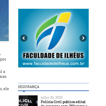
o
 por
l a
inas
SEGURANÇA
, ele
julho 30, 2026
Polícia Civil publica edital