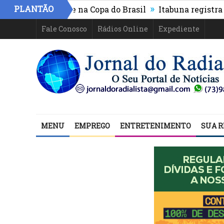
»
PLANTÃO
-PR e segue na Copa do Brasil
Itabuna registra maior 
Fale Conosco
Rádios Online
Expediente
MENU
EMPREGO
ENTRETENIMENTO
SUA R