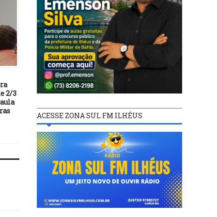
DESTAQUES
DESTAQUES
19/04/19
12/08/21
Vereador Escuta (PP),
ra
Seduc realiza premiaçã
apresenta Projetos
e 2/3
Festival de Talentos 20
indicativos para melhoria
 aula
nesta sexta-feira, em Il
das Estradas de Águas de
ras
Olivença até Sapucaeira
ACESSE ZONA SUL FM ILHÉUS