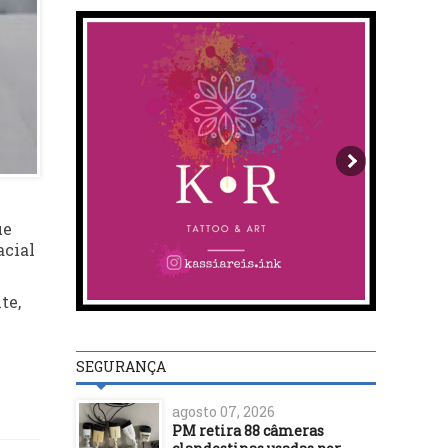
ue
acial
te,
SEGURANÇA
agosto 07, 2026
PM retira 88 câmeras