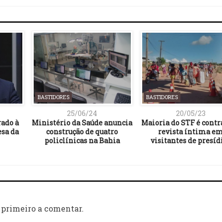
BASTIDORES
BASTIDORES
25/06/24
20/05/23
rado à
Ministério da Saúde anuncia
Maioria do STF é contr
esa da
construção de quatro
revista íntima e
policlínicas na Bahia
visitantes de presíd
 primeiro a comentar.