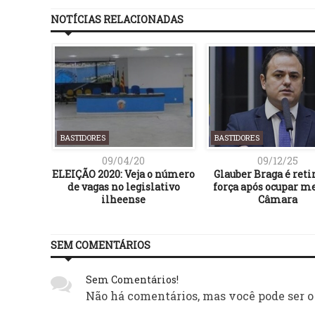
NOTÍCIAS RELACIONADAS
BASTIDORES
BASTIDORES
09/04/20
09/12/25
alta 20%
ELEIÇÃO 2020: Veja o número
Glauber Braga é reti
er Milei
de vagas no legislativo
força após ocupar m
ilheense
Câmara
SEM COMENTÁRIOS
Sem Comentários!
Não há comentários, mas você pode ser o