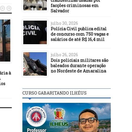
clandestinas usadas por
facções criminosas em


Salvador
julho 30, 2026
Polícia Civil publica edital
de concurso com 750 vagas e
salários de até R$ 16,4 mil
julho 26, 2026
BASTIDORES
BASTIDORES
Dois policiais militares são
baleados durante operação
20/08/24
22/11/23
no Nordeste de Amaralina
ária à
STF deve retomar discussões
Bolsa da Argentina salta
m
sobre legislação trabalhista
após vitória de Javier M
ios
do Brasil nesta semana
CURSO GABARITANDO ILHÉUS