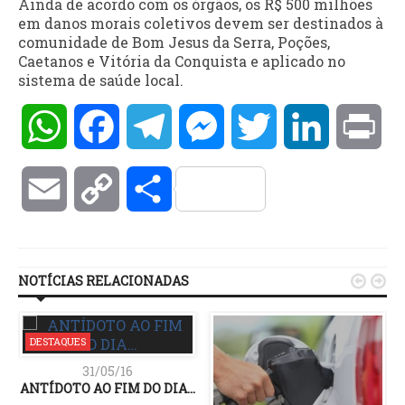
Ainda de acordo com os órgãos, os R$ 500 milhões
em danos morais coletivos devem ser destinados à
comunidade de Bom Jesus da Serra, Poções,
Caetanos e Vitória da Conquista e aplicado no
sistema de saúde local.
WhatsApp
Facebook
Telegram
Messenger
Twitter
LinkedIn
Pri
Email
Copy
Compartilhar
Link
NOTÍCIAS RELACIONADAS


DESTAQUES
31/05/16
ANTÍDOTO AO FIM DO DIA…