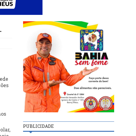
.
rede
ções
mos
PUBLICIDADE
olar,
ncia