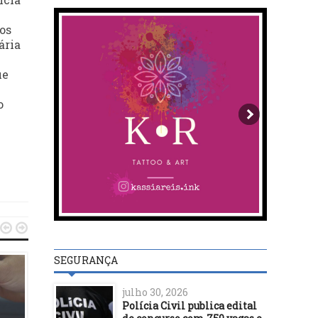
os
ária
ue
o


SEGURANÇA
julho 30, 2026
Polícia Civil publica edital
POLÍTICA