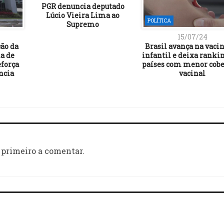
PGR denuncia deputado
Lúcio Vieira Lima ao
POLÍTICA
Supremo
15/07/24
ção da
Brasil avança na vaci
a de
infantil e deixa ranki
força
países com menor cobe
ncia
vacinal
 primeiro a comentar.