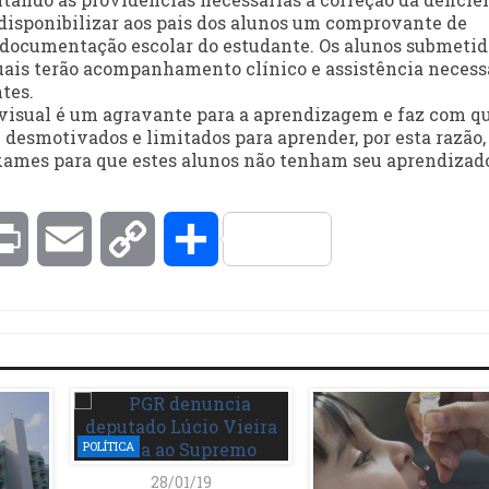
disponibilizar aos pais dos alunos um comprovante de
 documentação escolar do estudante. Os alunos submetid
uais terão acompanhamento clínico e assistência necess
tes.
a visual é um agravante para a aprendizagem e faz com q
desmotivados e limitados para aprender, por esta razão,
exames para que estes alunos não tenham seu aprendizad
kedIn
Print
Email
Copy
Compartilhar
Link
POLÍTICA
28/01/19