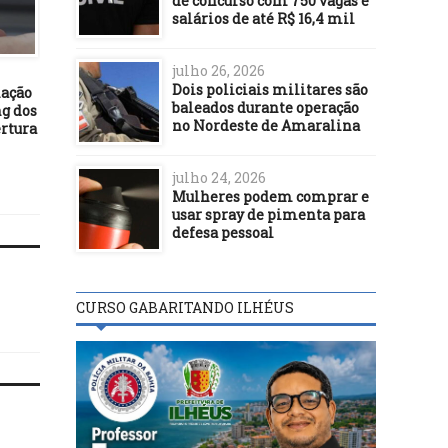
de concurso com 750 vagas e
21/04/16
salários de até R$ 16,4 mil
Lula tenta convencer PT a
POLÍTICA
desistir de campanha por
eleições gerais
julho 26, 2026
06/10/24
Dois policiais militares são
nação
Projeto prioriza mulhe
baleados durante operação
ng dos
vítimas de violência
no Nordeste de Amaralina
rtura
doméstica no Bolsa Fam
julho 24, 2026
Mulheres podem comprar e
usar spray de pimenta para
defesa pessoal
CURSO GABARITANDO ILHÉUS