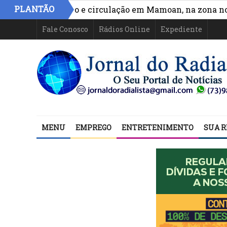
PLANTÃO
lhora acesso e circulação em Mamoan, na zona norte de
Fale Conosco
Rádios Online
Expediente
MENU
EMPREGO
ENTRETENIMENTO
SUA R