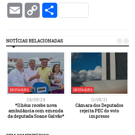
Email
Copy
Compartilhar
Link
NOTÍCIAS RELACIONADAS


DESTAQUES
DESTAQUES
24/09/24
11/08/21
*Ilhéus recebe nova
Câmara dos Deputados
ambulância com emenda
rejeita PEC do voto
da deputada Soane Galvão*
impresso