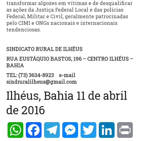
transformar algozes em vítimas e de desqualificar
as ações da Justiça Federal Local e das polícias
Federal, Militar e Civil, geralmente patrocinadas
pelo CIMI e ONGs nacionais e internacionais
tendenciosas.
SINDICATO RURAL DE ILHÉUS
RUA EUSTÁQUIO BASTOS, 196 – CENTRO ILHÉUS –
BAHIA
TEL: (73) 3634-8923 e-mail
sindruralilheus@gmail.com
Ilhéus, Bahia 11 de abril
de 2016
WhatsApp
Facebook
Telegram
Messenger
Twitter
LinkedIn
Pri