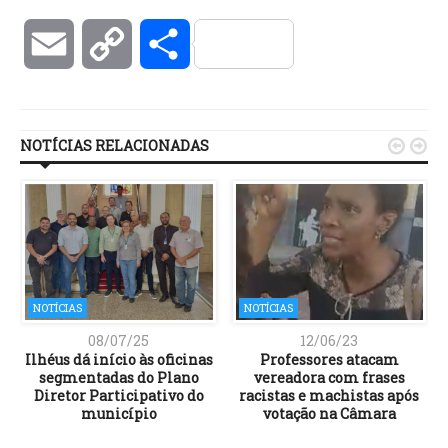
Email
Copy
Compartilhar
Link
NOTÍCIAS RELACIONADAS


NOTÍCIAS
NOTÍCIAS
08/07/25
12/06/23
Ilhéus dá início às oficinas
Professores atacam
o
segmentadas do Plano
vereadora com frases
m
Diretor Participativo do
racistas e machistas após
município
votação na Câmara