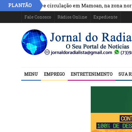
PLANTÃO
ora acesso e circulação em Mamoan, na zona norte de I
Fale Conosco
Rádios Online
Expediente
MENU
EMPREGO
ENTRETENIMENTO
SUA R