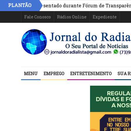
PLANTÃO
 Bahia é apresentado durante Fórum de Transparência da 
Fale Conosco
Rádios Online
Expediente
MENU
EMPREGO
ENTRETENIMENTO
SUA R