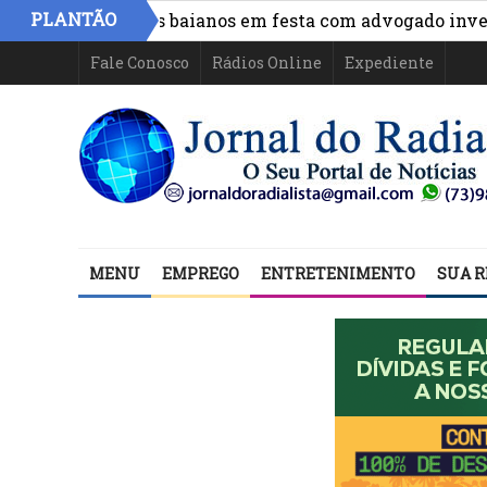
PLANTÃO
o de políticos baianos em festa com advogado investigad
Fale Conosco
Rádios Online
Expediente
MENU
EMPREGO
ENTRETENIMENTO
SUA R