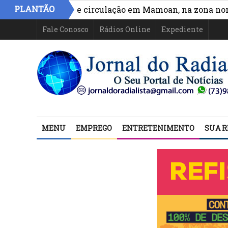
PLANTÃO
hora acesso e circulação em Mamoan, na zona norte de 
Fale Conosco
Rádios Online
Expediente
MENU
EMPREGO
ENTRETENIMENTO
SUA R