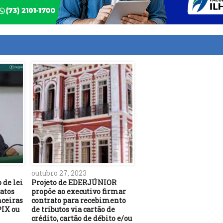
outubro 27, 2023
 de lei
Projeto de EDERJÚNIOR
ratos
propõe ao executivo firmar
nceiras
contrato para recebimento
PIX ou
de tributos via cartão de
crédito, cartão de débito e/ou