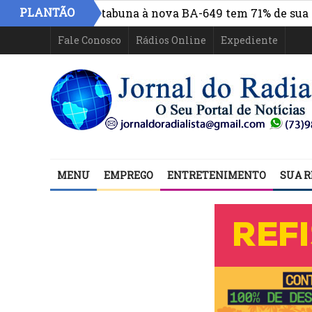
PLANTÃO
o centro de Itabuna à nova BA-649 tem 71% de sua estrut
Fale Conosco
Rádios Online
Expediente
MENU
EMPREGO
ENTRETENIMENTO
SUA R