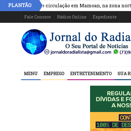
PLANTÃO
ora acesso e circulação em Mamoan, na zona norte de I
Fale Conosco
Rádios Online
Expediente
MENU
EMPREGO
ENTRETENIMENTO
SUA R