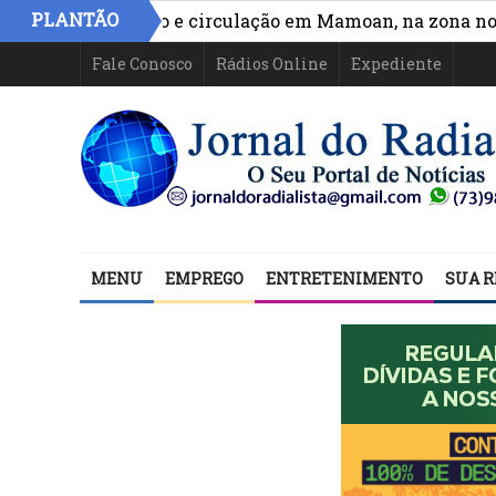
PLANTÃO
hora acesso e circulação em Mamoan, na zona norte de 
Fale Conosco
Rádios Online
Expediente
MENU
EMPREGO
ENTRETENIMENTO
SUA R