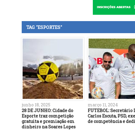
TAG "ESPORTES"
junho 18, 2025
março 11, 2024
28 DE JUNHO: Cidade do
FUTEBOL: Secretário 
Esporte traz competição
Carlos Escuta, PSD, e
gratuita e premiação em
de competência e ded
dinheiro na Soares Lopes