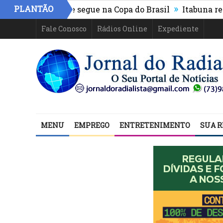
»
PLANTÃO
thletico-PR e segue na Copa do Brasil
Itabuna registr
Fale Conosco
Rádios Online
Expediente
MENU
EMPREGO
ENTRETENIMENTO
SUA R