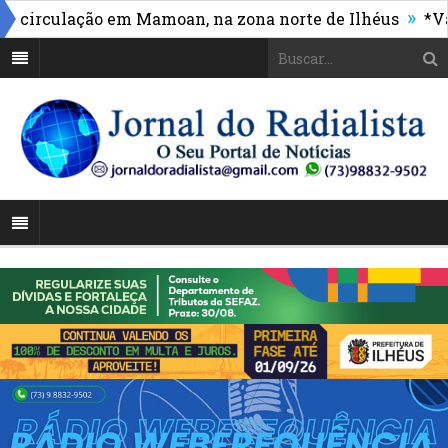
»
irculação em Mamoan, na zona norte de Ilhéus
*Vasco