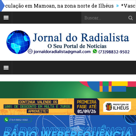
»
ulação em Mamoan, na zona norte de Ilhéus
*Vasco ma