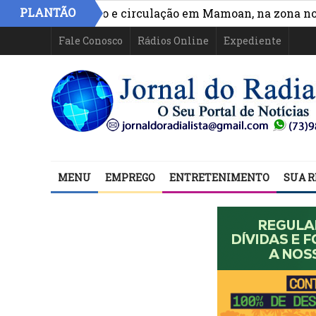
PLANTÃO
lhora acesso e circulação em Mamoan, na zona norte de
Fale Conosco
Rádios Online
Expediente
MENU
EMPREGO
ENTRETENIMENTO
SUA R