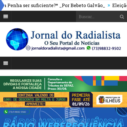
»
 Penha ser suficiente?* _Por Bebeto Galvão_
Eleição 20