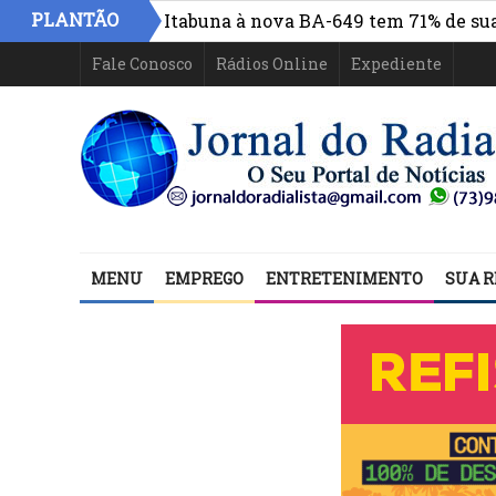
PLANTÃO
á o centro de Itabuna à nova BA-649 tem 71% de sua estr
Fale Conosco
Rádios Online
Expediente
MENU
EMPREGO
ENTRETENIMENTO
SUA R