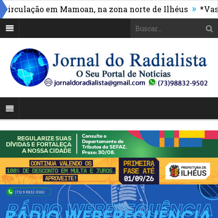
»
rculação em Mamoan, na zona norte de Ilhéus
*Vasco 