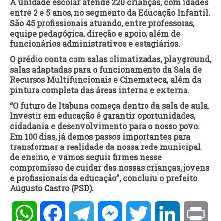
A unidade escolar atende 220 crianças, com idades
entre 2 e 5 anos, no segmento da Educação Infantil.
São 45 profissionais atuando, entre professoras,
equipe pedagógica, direção e apoio, além de
funcionários administrativos e estagiários.
O prédio conta com salas climatizadas, playground,
salas adaptadas para o funcionamento da Sala de
Recursos Multifuncionais e Cinemateca, além da
pintura completa das áreas interna e externa.
“O futuro de Itabuna começa dentro da sala de aula.
Investir em educação é garantir oportunidades,
cidadania e desenvolvimento para o nosso povo.
Em 100 dias, já demos passos importantes para
transformar a realidade da nossa rede municipal
de ensino, e vamos seguir firmes nesse
compromisso de cuidar das nossas crianças, jovens
e profissionais da educação”, concluiu o prefeito
Augusto Castro (PSD).
WhatsApp
Facebook
Telegram
Messenger
Twitter
LinkedIn
Pri