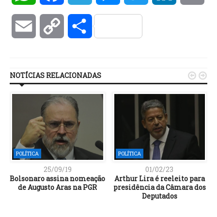
Email
Copy
Compartilhar
Link
NOTÍCIAS RELACIONADAS


POLÍTICA
POLÍTICA
25/09/19
01/02/23
Bolsonaro assina nomeação
Arthur Lira é reeleito para
de Augusto Aras na PGR
presidência da Câmara dos
Deputados