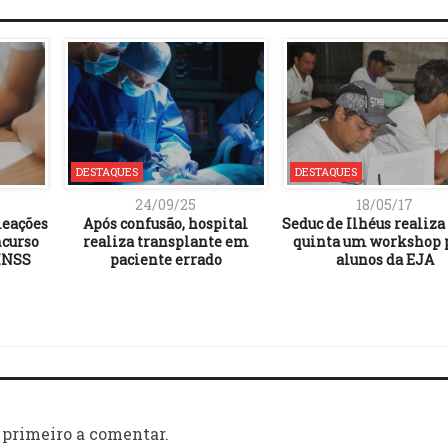
DESTAQUES
DESTAQUES
24/09/25
18/05/17
meações
Após confusão, hospital
Seduc de Ilhéus realiza
ncurso
realiza transplante em
quinta um workshop 
 INSS
paciente errado
alunos da EJA
 primeiro a comentar.