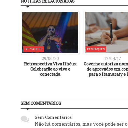
NOTÍCIAS RELACIONADAS
DESTAQUES
DESTAQUES
29/06/20
17/04/17
Retrospectiva Viva Ilhéus:
Governo autoriza no
Celebração ao vivo e
de aprovados em co
conectada
para o Itamaraty e
SEM COMENTÁRIOS
Sem Comentários!
Não há comentários, mas você pode ser o