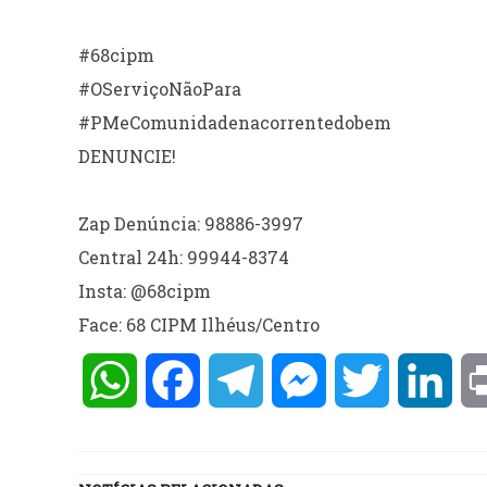
#68cipm
#OServiçoNãoPara
#PMeComunidadenacorrentedobem
DENUNCIE!
Zap Denúncia: 98886-3997
Central 24h: 99944-8374
Insta: @68cipm
Face: 68 CIPM Ilhéus/Centro
WhatsApp
Facebook
Telegram
Messenger
Twitter
Lin