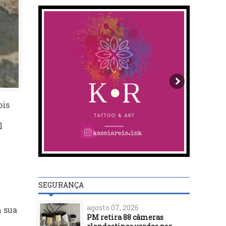
ois
l
SEGURANÇA
agosto 07, 2026
m sua
PM retira 88 câmeras