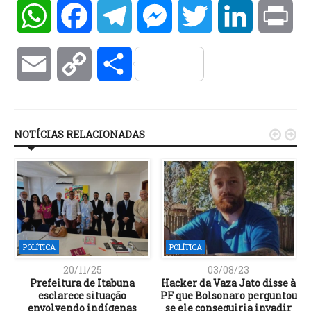
WhatsApp
Facebook
Telegram
Messenger
Twitter
LinkedIn
Pri
Email
Copy
Compartilhar
Link
NOTÍCIAS RELACIONADAS


POLÍTICA
POLÍTICA
20/11/25
03/08/23
Prefeitura de Itabuna
Hacker da Vaza Jato disse à
esclarece situação
PF que Bolsonaro perguntou
envolvendo indígenas
se ele conseguiria invadir