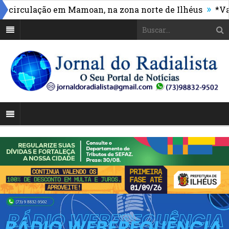
»
rculação em Mamoan, na zona norte de Ilhéus
*Vasco 