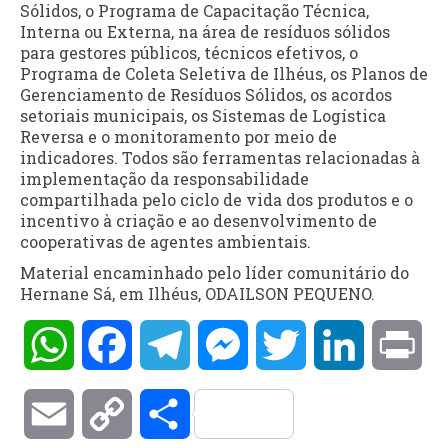
Sólidos, o Programa de Capacitação Técnica,
Interna ou Externa, na área de resíduos sólidos
para gestores públicos, técnicos efetivos, o
Programa de Coleta Seletiva de Ilhéus, os Planos de
Gerenciamento de Resíduos Sólidos, os acordos
setoriais municipais, os Sistemas de Logística
Reversa e o monitoramento por meio de
indicadores. Todos são ferramentas relacionadas à
implementação da responsabilidade
compartilhada pelo ciclo de vida dos produtos e o
incentivo à criação e ao desenvolvimento de
cooperativas de agentes ambientais.
Material encaminhado pelo líder comunitário do
Hernane Sá, em Ilhéus, ODAILSON PEQUENO.
WhatsApp
Facebook
Telegram
Messenger
Twitter
LinkedIn
Pri
Email
Copy
Compartilhar