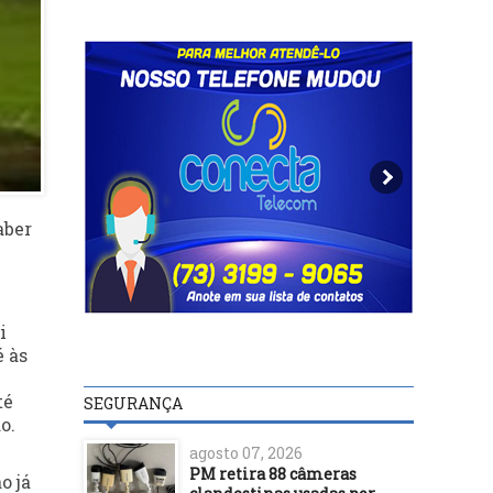
aber
i
é às
té
SEGURANÇA
o.
agosto 07, 2026
PM retira 88 câmeras
o já