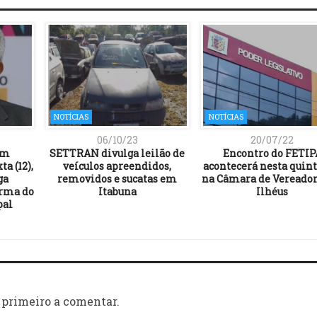
NOTÍCIAS
NOTÍCIAS
06/10/23
20/07/22
Em
SETTRAN divulga leilão de
Encontro do FETIP
ta (12),
veículos apreendidos,
acontecerá nesta quinta
ga
removidos e sucatas em
na Câmara de Vereador
orma do
Itabuna
Ilhéus
pal
 primeiro a comentar.