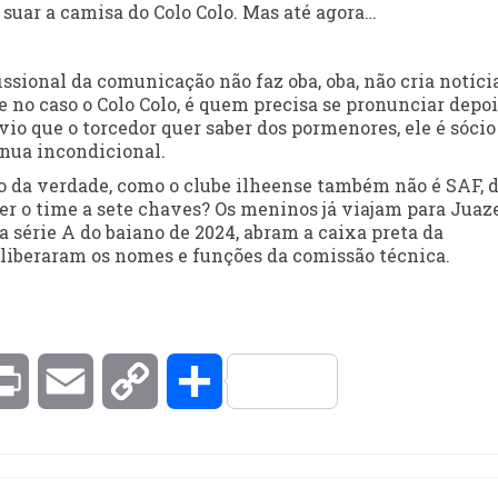
suar a camisa do Colo Colo. Mas até agora…
issional da comunicação não faz oba, oba, não cria notíci
 no caso o Colo Colo, é quem precisa se pronunciar depoi
io que o torcedor quer saber dos pormenores, ele é sócio
nua incondicional.
o da verdade, como o clube ilheense também não é SAF, 
er o time a sete chaves? Os meninos já viajam para Juaze
érie A do baiano de 2024, abram a caixa preta da
 liberaram os nomes e funções da comissão técnica.
kedIn
Print
Email
Copy
Compartilhar
Link