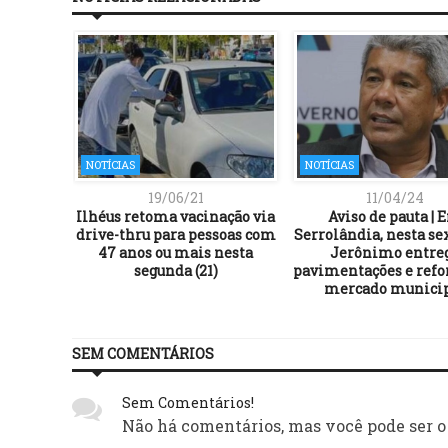
NOTÍCIAS
NOTÍCIAS
19/06/21
11/04/24
presenta
Ilhéus retoma vacinação via
Aviso de pauta | 
Embasa
drive-thru para pessoas com
Serrolândia, nesta sex
47 anos ou mais nesta
Jerônimo entre
segunda (21)
pavimentações e ref
mercado munici
SEM COMENTÁRIOS
Sem Comentários!
Não há comentários, mas você pode ser o