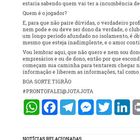
estaria sabendo quem vai ter a incumbência de 
Quem é o jogador?
E, para que não paire dúvidas, o verdadeiro prof
nem pode e ou deve ser dono da verdade, o clube
um longo período afundado no isolamento, é óbv
mesmo que esteja inadimplente, e o amor conti
Vou lembrar aqui, que não quero e nem sou don
empresários e ou de dono, então por que escond
começam sua caminha para tentarem chegar na s
informação e liberem as informações, tal como
BOA SORTE TIGRÃO
#PRONTOFALEI@JOTAJOTA
WhatsApp
Facebook
Telegram
Messenger
Twitter
Lin
NOTÍCIAS RELACIONADAS