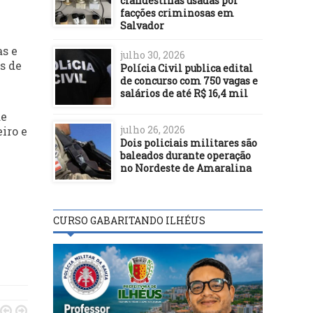
clandestinas usadas por
facções criminosas em
Salvador
as e
julho 30, 2026
s de
Polícia Civil publica edital
de concurso com 750 vagas e
salários de até R$ 16,4 mil
de
julho 26, 2026
iro e
Dois policiais militares são
baleados durante operação
no Nordeste de Amaralina
CURSO GABARITANDO ILHÉUS

