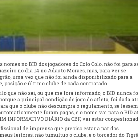
 nomes no BID dos jogadores do Colo Colo, não foi para s
azeiro no dia 14 no Adauto Moraes, mas, para ver se
rão, uma vez que não foi ainda disponibilizado para a
, posição e último clube de cada contratado.
ilo que não sei, ou que me fora informado, o BID nunca fo
orque a principal condição de jogo do atleta, foi dada at
para que o clube não descumpra o regulamento, se lessem
 automaticamente foram pagas, e o nome vai para o BID a
LETIM INFORMATIVO DIÁRIO da CBF, vai estar congestionad
ofissional de imprensa que preciso estar a par dos
us leitores, não tumultuo o clube, e o torcedor do Tigrã