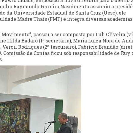
, Pawlo Cidade, empossou a nova diretoria para o biênio 
vandro Raymundo Ferreira Nascimento assumiu a presidê
do da Universidade Estadual de Santa Cruz (Uesc), ele
culdade Madre Thaís (FMT) e integra diversas academias
m Movimento”, passou a ser composta por Luh Oliveira (vi
ane Hilda Badaró (1ª secretária), Maria Luiza Nora de And
), Vercil Rodrigues (2º tesoureiro), Fabrício Brandão (diret
. A Comissão de Contas ficou sob responsabilidade de Ruy 
s.