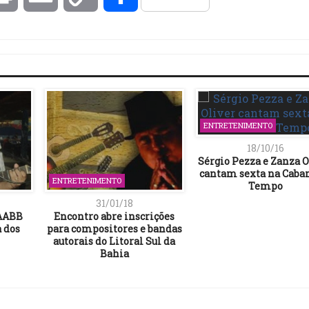
Link
ENTRETENIMENTO
18/10/16
Sérgio Pezza e Zanza O
cantam sexta na Caba
ENTRETENIMENTO
Tempo
31/01/18
AABB
Encontro abre inscrições
a dos
para compositores e bandas
autorais do Litoral Sul da
Bahia