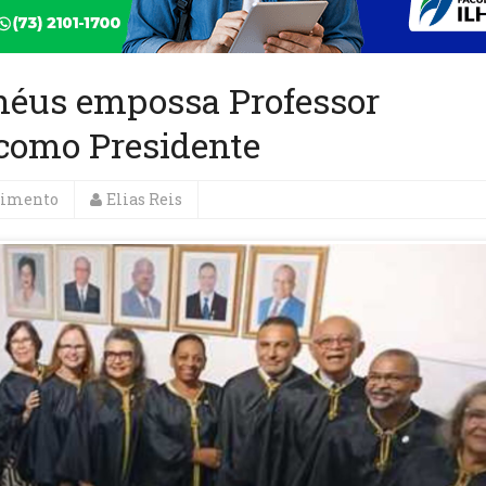
lhéus empossa Professor
como Presidente
nimento
Elias Reis