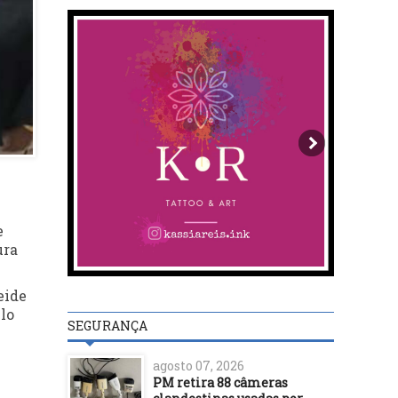
e
ura
eide
lo
SEGURANÇA
agosto 07, 2026
PM retira 88 câmeras