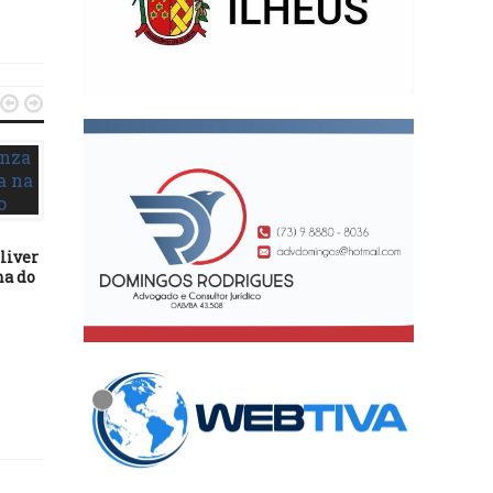


ENTRETENIMENTO
15/12/15
LANÇAMENTO LITERÁRIO
liver
na do
ENTRETENIMENTO
01/07/18
Netinho volta à TV no l
de Datena e fala sobre er
passado