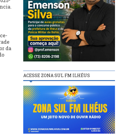
2025-
ncia.
ce-
rade
or da
do
ACESSE ZONA SUL FM ILHÉUS