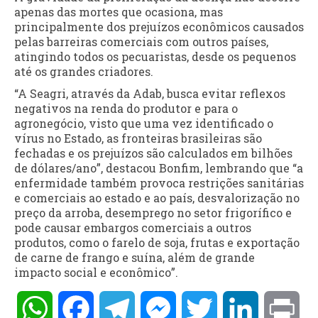
apenas das mortes que ocasiona, mas
principalmente dos prejuízos econômicos causados
pelas barreiras comerciais com outros países,
atingindo todos os pecuaristas, desde os pequenos
até os grandes criadores.
“A Seagri, através da Adab, busca evitar reflexos
negativos na renda do produtor e para o
agronegócio, visto que uma vez identificado o
vírus no Estado, as fronteiras brasileiras são
fechadas e os prejuízos são calculados em bilhões
de dólares/ano”, destacou Bonfim, lembrando que “a
enfermidade também provoca restrições sanitárias
e comerciais ao estado e ao país, desvalorização no
preço da arroba, desemprego no setor frigorífico e
pode causar embargos comerciais a outros
produtos, como o farelo de soja, frutas e exportação
de carne de frango e suína, além de grande
impacto social e econômico”.
WhatsApp
Facebook
Telegram
Messenger
Twitter
LinkedIn
Pri