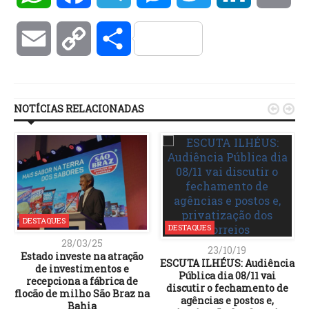
Email
Copy
Compartilhar
Link
NOTÍCIAS RELACIONADAS


DESTAQUES
DESTAQUES
28/03/25
23/10/19
Estado investe na atração
ESCUTA ILHÉUS: Audiência
de investimentos e
Pública dia 08/11 vai
recepciona a fábrica de
discutir o fechamento de
flocão de milho São Braz na
agências e postos e,
Bahia