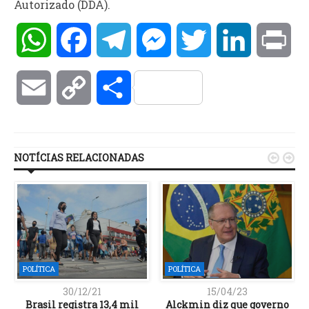
Autorizado (DDA).
WhatsApp
Facebook
Telegram
Messenger
Twitter
LinkedIn
Pri
Email
Copy
Compartilhar
Link
NOTÍCIAS RELACIONADAS


POLÍTICA
POLÍTICA
30/12/21
15/04/23
Brasil registra 13,4 mil
Alckmin diz que governo