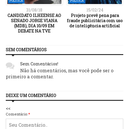
POLÍTICA
POLÍTICA
31/08/18
15/02/24
e
CANDIDATO ILHEENSE AO
Projeto prevê pena para
SENADO JORGE VIANA
fraude publicitária com uso
(MDB), DIA 10/09 EM
de inteligência artificial
DEBATE NA TVE
SEM COMENTÁRIOS
Sem Comentários!
Não há comentários, mas você pode ser o
primeiro a comentar.
DEIXE UM COMENTÁRIO
<<
Comentário:
*