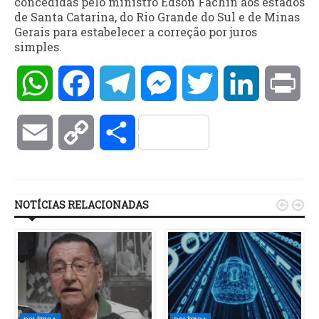
concedidas pelo ministro Edson Fachin aos estados
de Santa Catarina, do Rio Grande do Sul e de Minas
Gerais para estabelecer a correção por juros
simples.
WhatsApp
Facebook
Telegram
Messenger
Twitter
LinkedIn
Pri
Email
Copy
Compartilhar
Link
NOTÍCIAS RELACIONADAS

