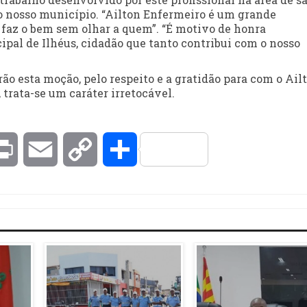
ao nosso município. “Ailton Enfermeiro é um grande
ue faz o bem sem olhar a quem”. “É motivo de honra
pal de Ilhéus, cidadão que tanto contribui com o nosso
ão esta moção, pelo respeito e a gratidão para com o Ail
 trata-se um caráter irretocável.
kedIn
Print
Email
Copy
Compartilhar
Link