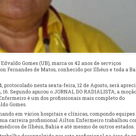
Edvaldo Gomes (UB), marca os 42 anos de serviços
on Fernandes de Matos, conhecido por Ilhéus e toda a Ba
 protocolado nesta sexta-feira, 12 de Agosto, será aprec
ira, 16. Segundo apurou o JORNAL DO RADIALISTA, a moçã
Enfermeiro é um dos profissionais mais completo do
aldo Gomes.
hando em vários hospitais e clínicas, compondo equipes
 sua carreira profissional Ailton Enfermeiro trabalhou c
médicos de Ilhéus, Bahia e até mesmo de outros estados.
trabalho desenvolvido por este profissional na área de s