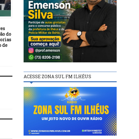
ILHÉUS
ILHÉUS
27/02/24
29/04/21
es
Semana da Mulher em
Prefeitura de Ilhéus
ão do
Ilhéus promove encontro
recupera estrada do Rio
orias
dedicado às Mulheres
Engenho; Vila Cachoeir
o de
Indígenas e Agricultoras
Japu serão as próxim
ACESSE ZONA SUL FM ILHÉUS