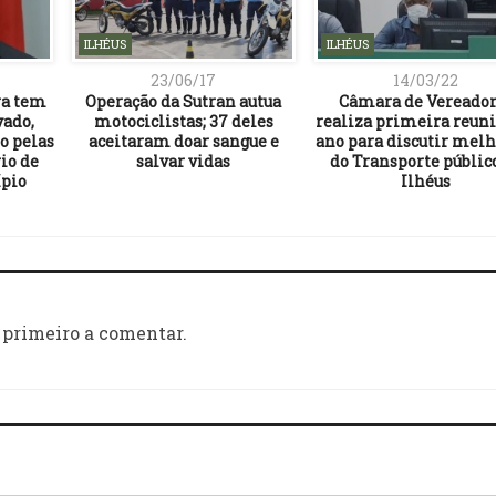
ILHÉUS
ILHÉUS
23/06/17
14/03/22
ra tem
Operação da Sutran autua
Câmara de Vereador
vado,
motociclistas; 37 deles
realiza primeira reuni
o pelas
aceitaram doar sangue e
ano para discutir melh
io de
salvar vidas
do Transporte públic
ípio
Ilhéus
 primeiro a comentar.