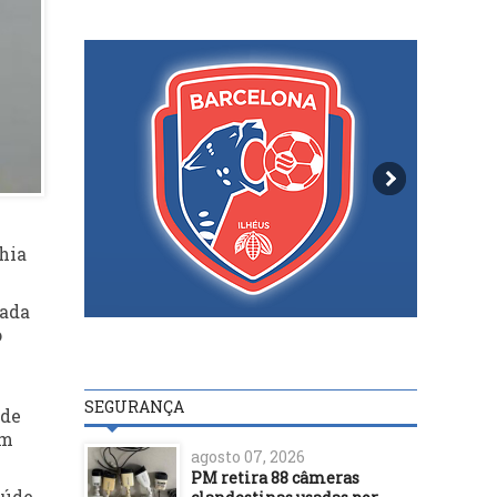
hia
iada
o
SEGURANÇA
 de
om
agosto 07, 2026
PM retira 88 câmeras
aúde,