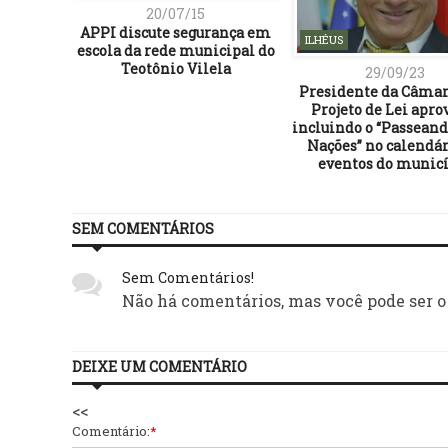
20/07/15
APPI discute segurança em
ILHÉUS
escola da rede municipal do
29/09/23
Presidente da Câma
Projeto de Lei apro
incluindo o “Passeand
Nações” no calendár
eventos do munic
SEM COMENTÁRIOS
Sem Comentários!
Não há comentários, mas você pode ser o
DEIXE UM COMENTÁRIO
<<
Comentário:
*