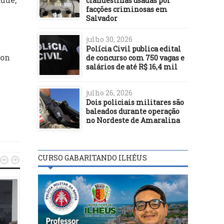
clandestinas usadas por
facções criminosas em
Salvador
julho 30, 2026
Polícia Civil publica edital
ton
de concurso com 750 vagas e
salários de até R$ 16,4 mil
julho 26, 2026
Dois policiais militares são
baleados durante operação
no Nordeste de Amaralina
CURSO GABARITANDO ILHÉUS

