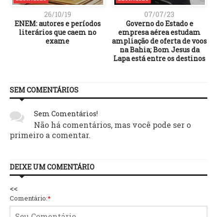
26/10/19
07/07/23
ENEM: autores e períodos
Governo do Estado e
o
literários que caem no
empresa aérea estudam
exame
ampliação de oferta de voos
na Bahia; Bom Jesus da
Lapa está entre os destinos
SEM COMENTÁRIOS
Sem Comentários!
Não há comentários, mas você pode ser o
primeiro a comentar.
DEIXE UM COMENTÁRIO
<<
Comentário:
*