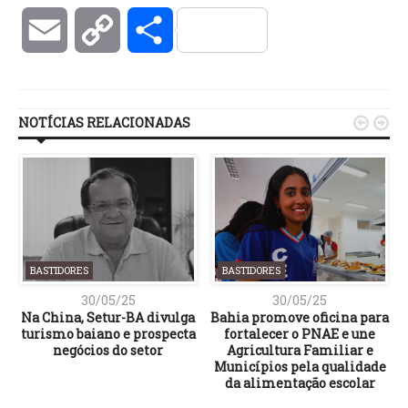
Email
Copy
Compartilhar
Link
NOTÍCIAS RELACIONADAS


BASTIDORES
BASTIDORES
30/05/25
30/05/25
o
Na China, Setur-BA divulga
Bahia promove oficina para
turismo baiano e prospecta
fortalecer o PNAE e une
negócios do setor
Agricultura Familiar e
Municípios pela qualidade
da alimentação escolar