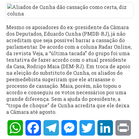
Mesmo os apoiadores do ex-presidente da Câmara
dos Deputados, Eduardo Cunha (PMDB-RJ), já não
acreditam que seja possível barrar a cassação do
parlamentar. De acordo com a coluna Radar Online,
da revista Veja, a “última tacada” do grupo foi uma
tentativa de fazer acordo com o atual presidente
da Casa, Rodrigo Maia (DEM-RJ). Em troca de apoio
na eleição do substituto de Cunha, os aliados do
peemedebista sugeriram que ele atrasasse o
processo de cassação. Maia, porém, não topou o
acordo e conseguiu os votos necessários por uma
grande diferença. Sem a ajuda do presidente, a
“tropa de choque” de Cunha acredita que ele deixa
a Câmara até agosto.
WhatsApp
Facebook
Telegram
Messenger
Twitter
LinkedIn
Pri