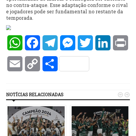
no contra-ataque. Esse adaptação conforme o rival
e jogadores pode ser fundamental no restante da
temporada.
WhatsApp
Facebook
Telegram
Messenger
Twitter
LinkedIn
Pri
Email
Copy
Compartilhar
Link
NOTÍCIAS RELACIONADAS

