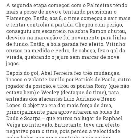
A segunda etapa começou com o Palmeiras tendo
mais a posse de novo e tentando pressionar o
Flamengo. Então, aos 8, o time começou a sair mais
e tentar controlar a partida. Chegou com perigo,
conseguiu um escanteio, na sobra Ramon chutou,
desviou na marcação e foi novamente para linha
de fundo. Então, a bola parada fez efeito. Vitinho
cruzou na medida e Pedro, de cabeça, fez o gol da
virada, quebrando o jejum sem marcar de nove
jogos.
Depois do gol, Abel Ferreira fez três mudanças.
Trocou o volante Danilo por Patrick de Paula, outro
jogador da posição, e tirou os pontas Rony (que não
estava bem) e Wesley (destaque do time), para
entradas dos atacantes Luiz Adriano e Breno
Lopes. O objetivo era dar mais força de área,
principalmente para aproveitarem as bolas de
Dudu e Scarpa – que entrou no lugar de Raphael
Veiga no intervalo. Entretanto, teve um efeito
negativo para o time, pois perdeu a velocidade
pelos lados, que era o ponto de mais perigo.