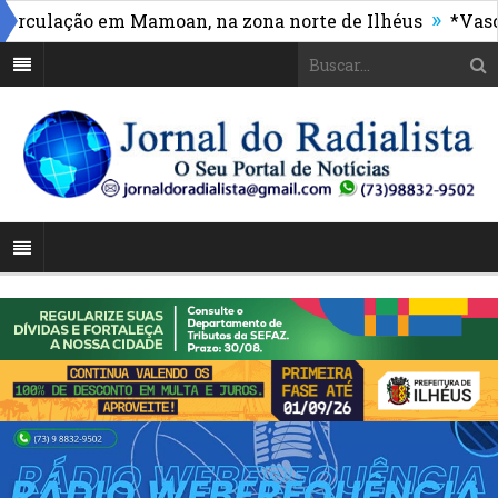
»
lação em Mamoan, na zona norte de Ilhéus
*Vasco mas