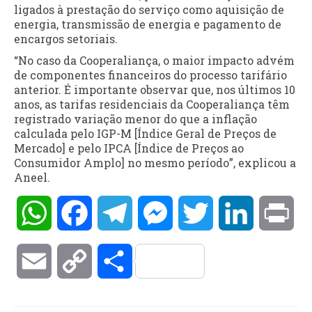
ligados à prestação do serviço como aquisição de
energia, transmissão de energia e pagamento de
encargos setoriais.
“No caso da Cooperaliança, o maior impacto advém
de componentes financeiros do processo tarifário
anterior. É importante observar que, nos últimos 10
anos, as tarifas residenciais da Cooperaliança têm
registrado variação menor do que a inflação
calculada pelo IGP-M [Índice Geral de Preços de
Mercado] e pelo IPCA [Índice de Preços ao
Consumidor Amplo] no mesmo período”, explicou a
Aneel.
WhatsApp
Facebook
Telegram
Messenger
Twitter
LinkedIn
Pri
Email
Copy
Compartilhar
Link