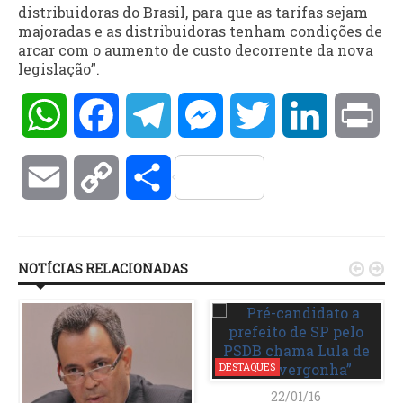
distribuidoras do Brasil, para que as tarifas sejam
majoradas e as distribuidoras tenham condições de
arcar com o aumento de custo decorrente da nova
legislação”.
WhatsApp
Facebook
Telegram
Messenger
Twitter
LinkedIn
Pri
Email
Copy
Compartilhar
Link
NOTÍCIAS RELACIONADAS


DESTAQUES
22/01/16