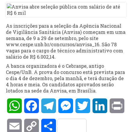
As inscrições para a seleção da Agência Nacional
de Vigilância Sanitária (Anvisa) começam em uma
semana, de 9 a 29 de setembro, pelo site
www.cespe.unb.br/concursos/anvisa_16. São 78
vagas para o cargo de técnico administrativo com
salário de R$ 6.002,14.
A banca organizadora é o Cebraspe, antigo
Cespe/UnB. A prova do concurso está prevista para
o dia 4 de dezembro, pela manhã, e terá duração de
4 horas e meia. Os candidatos aprovados serão
lotados na sede da Anvisa, em Brasília.
WhatsApp
Facebook
Telegram
Messenger
Twitter
LinkedIn
Pri
Email
Copy
Compartilhar