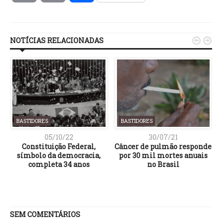
Link
NOTÍCIAS RELACIONADAS


BASTIDORES
BASTIDORES
05/10/22
30/07/21
Constituição Federal,
Câncer de pulmão responde
símbolo da democracia,
por 30 mil mortes anuais
a
completa 34 anos
no Brasil
SEM COMENTÁRIOS