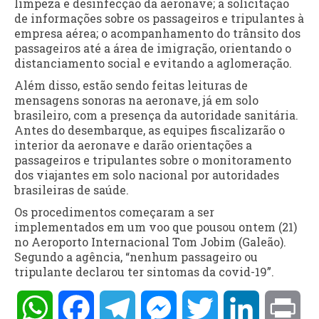
limpeza e desinfecção da aeronave; a solicitação
de informações sobre os passageiros e tripulantes à
empresa aérea; o acompanhamento do trânsito dos
passageiros até a área de imigração, orientando o
distanciamento social e evitando a aglomeração.
Além disso, estão sendo feitas leituras de
mensagens sonoras na aeronave, já em solo
brasileiro, com a presença da autoridade sanitária.
Antes do desembarque, as equipes fiscalizarão o
interior da aeronave e darão orientações a
passageiros e tripulantes sobre o monitoramento
dos viajantes em solo nacional por autoridades
brasileiras de saúde.
Os procedimentos começaram a ser
implementados em um voo que pousou ontem (21)
no Aeroporto Internacional Tom Jobim (Galeão).
Segundo a agência, “nenhum passageiro ou
tripulante declarou ter sintomas da covid-19”.
WhatsApp
Facebook
Telegram
Messenger
Twitter
LinkedIn
Pri