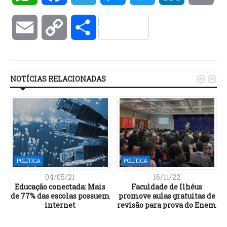
Email
Copy
Compartilhar
Link
NOTÍCIAS RELACIONADAS


POLÍTICA
POLÍTICA
04/05/21
16/11/22
Educação conectada: Mais
Faculdade de Ilhéus
-
de 77% das escolas possuem
promove aulas gratuitas de
internet
revisão para prova do Enem