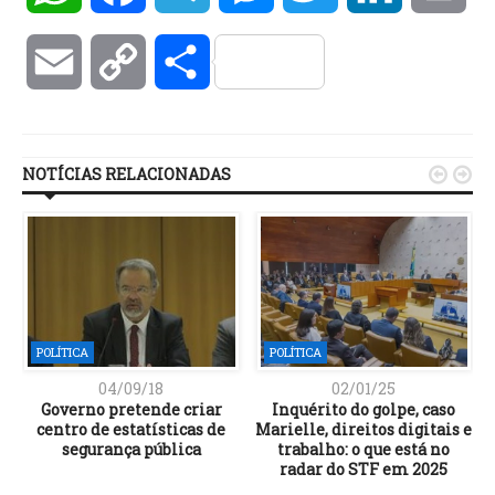
Email
Copy
Compartilhar
Link
NOTÍCIAS RELACIONADAS


POLÍTICA
POLÍTICA
04/09/18
02/01/25
Governo pretende criar
Inquérito do golpe, caso
centro de estatísticas de
Marielle, direitos digitais e
segurança pública
trabalho: o que está no
radar do STF em 2025