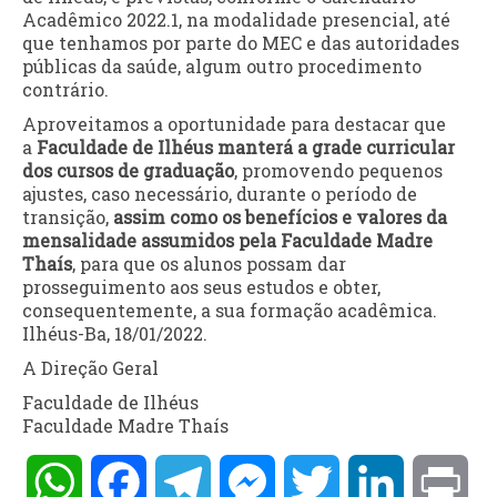
Acadêmico 2022.1, na modalidade presencial, até
que tenhamos por parte do MEC e das autoridades
públicas da saúde, algum outro procedimento
contrário.
Aproveitamos a oportunidade para destacar que
a
Faculdade de Ilhéus manterá a grade curricular
dos cursos de graduação
, promovendo pequenos
ajustes, caso necessário, durante o período de
transição,
assim como os benefícios e valores da
mensalidade assumidos pela Faculdade Madre
Thaís
, para que os alunos possam dar
prosseguimento aos seus estudos e obter,
consequentemente, a sua formação acadêmica.
Ilhéus-Ba, 18/01/2022.
A Direção Geral
Faculdade de Ilhéus
Faculdade Madre Thaís
WhatsApp
Facebook
Telegram
Messenger
Twitter
LinkedIn
Pri