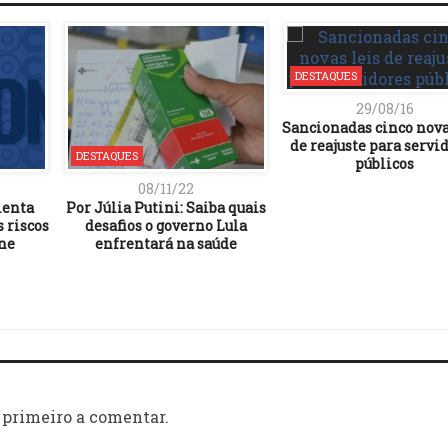
DESTAQUES
29/08/16
Sancionadas cinco nova
de reajuste para servi
DESTAQUES
públicos
08/11/22
ienta
Por Júlia Putini: Saiba quais
 riscos
desafios o governo Lula
ine
enfrentará na saúde
 primeiro a comentar.