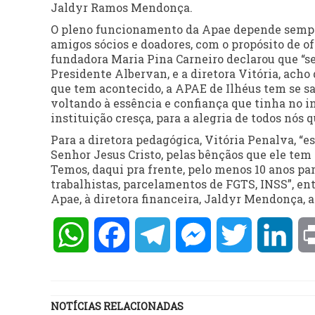
Jaldyr Ramos Mendonça.
O pleno funcionamento da Apae depende sempre 
amigos sócios e doadores, com o propósito de o
fundadora Maria Pina Carneiro declarou que “se 
Presidente Albervan, e a diretora Vitória, acho
que tem acontecido, a APAE de Ilhéus tem se s
voltando à essência e confiança que tinha no i
instituição cresça, para a alegria de todos nós 
Para a diretora pedagógica, Vitória Penalva, “e
Senhor Jesus Cristo, pelas bênçãos que ele tem 
Temos, daqui pra frente, pelo menos 10 anos pa
trabalhistas, parcelamentos de FGTS, INSS”, ent
Apae, à diretora financeira, Jaldyr Mendonça, a
WhatsApp
Facebook
Telegram
Messenger
Twitter
Lin
NOTÍCIAS RELACIONADAS