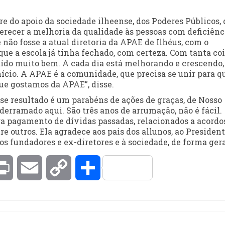
do apoio da sociedade ilheense, dos Poderes Públicos, 
ferecer a melhoria da qualidade às pessoas com deficiênc
não fosse a atual diretoria da APAE de Ilhéus, com o
 que a escola já tinha fechado, com certeza. Com tanta co
aído muito bem. A cada dia está melhorando e crescendo,
nício. A APAE é a comunidade, que precisa se unir para q
que gostamos da APAE”, disse.
sse resultado é um parabéns de ações de graças, de Nosso
derramado aqui. São três anos de arrumação, não é fácil.
ra pagamento de dívidas passadas, relacionados a acordo
re outros. Ela agradece aos pais dos allunos, ao Presiden
os fundadores e ex-diretores e à sociedade, de forma gera
kedIn
Print
Email
Copy
Compartilhar
Link