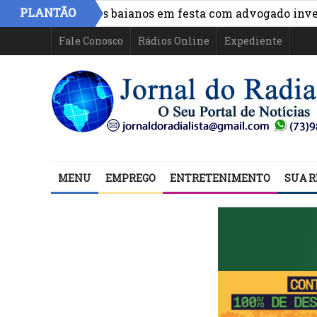
PLANTÃO
o de políticos baianos em festa com advogado investigad
Fale Conosco
Rádios Online
Expediente
MENU
EMPREGO
ENTRETENIMENTO
SUA R