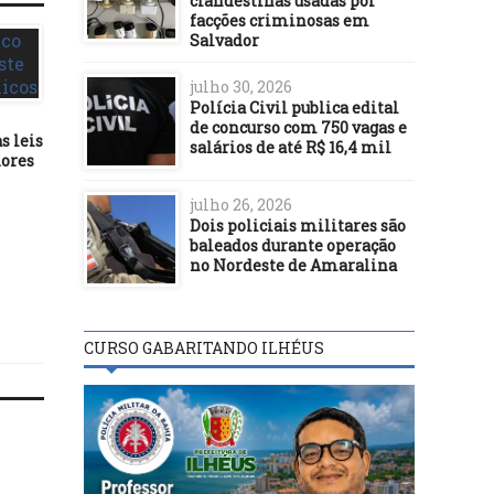
clandestinas usadas por
facções criminosas em
Salvador
julho 30, 2026
Polícia Civil publica edital
de concurso com 750 vagas e
s leis
salários de até R$ 16,4 mil
dores
DESTAQUES
DESTAQUES
julho 26, 2026
10/12/17
14/06/17
Dois policiais militares são
SELEÇÃO EUNÁPOLIS É
Projeto do vereador G
baleados durante operação
CAMPEÃO INÉDITO DO
GOMES (PV) dispõe sobr
no Nordeste de Amaralina
INTERMUNICIPAL
Selo Empresa “Amigas
Educação”, no municípi
Ilhéus
CURSO GABARITANDO ILHÉUS