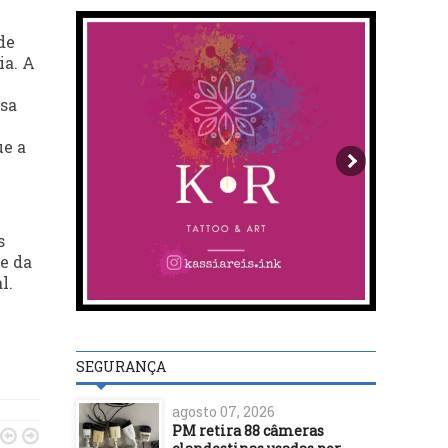
de
ia. A
isa
ue a
s
te da
l.
SEGURANÇA
agosto 07, 2026
PM retira 88 câmeras

