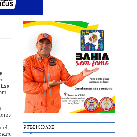
e
m
liza
com
e
dores
PUBLICIDADE
onel
ceira