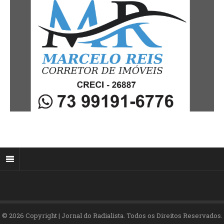
© 2026 Copyright | Jornal do Radialista. Todos os Direitos Reservados.