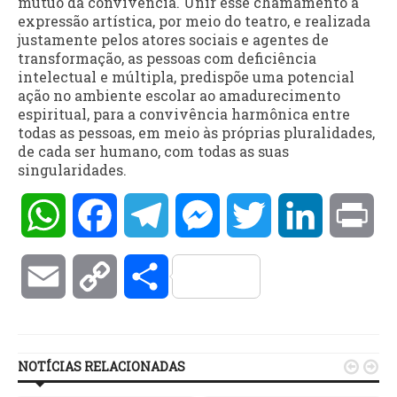
mútuo da convivência. Unir esse chamamento à
expressão artística, por meio do teatro, e realizada
justamente pelos atores sociais e agentes de
transformação, as pessoas com deficiência
intelectual e múltipla, predispõe uma potencial
ação no ambiente escolar ao amadurecimento
espiritual, para a convivência harmônica entre
todas as pessoas, em meio às próprias pluralidades,
de cada ser humano, com todas as suas
singularidades.
WhatsApp
Facebook
Telegram
Messenger
Twitter
LinkedIn
Pri
Email
Copy
Compartilhar
Link
NOTÍCIAS RELACIONADAS

