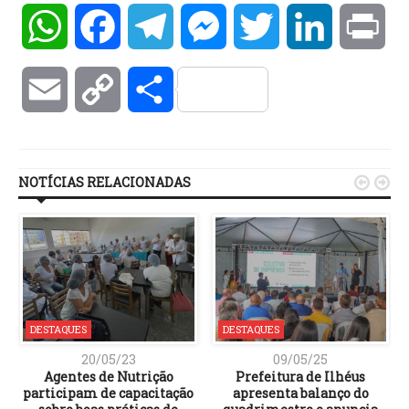
WhatsApp
Facebook
Telegram
Messenger
Twitter
LinkedIn
Pri
Email
Copy
Compartilhar
Link
NOTÍCIAS RELACIONADAS


DESTAQUES
DESTAQUES
20/05/23
09/05/25
r
Agentes de Nutrição
Prefeitura de Ilhéus
participam de capacitação
apresenta balanço do