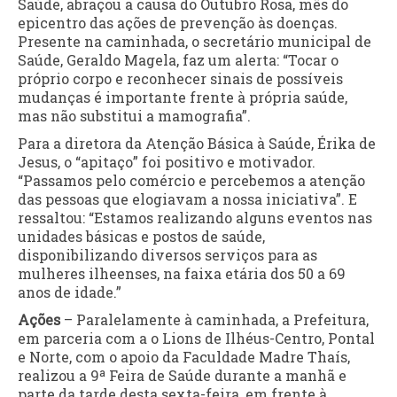
Saúde, abraçou a causa do Outubro Rosa, mês do
epicentro das ações de prevenção às doenças.
Presente na caminhada, o secretário municipal de
Saúde, Geraldo Magela, faz um alerta: “Tocar o
próprio corpo e reconhecer sinais de possíveis
mudanças é importante frente à própria saúde,
mas não substitui a mamografia”.
Para a diretora da Atenção Básica à Saúde, Érika de
Jesus, o “apitaço” foi positivo e motivador.
“Passamos pelo comércio e percebemos a atenção
das pessoas que elogiavam a nossa iniciativa”. E
ressaltou: “Estamos realizando alguns eventos nas
unidades básicas e postos de saúde,
disponibilizando diversos serviços para as
mulheres ilheenses, na faixa etária dos 50 a 69
anos de idade.”
Ações
– Paralelamente à caminhada, a Prefeitura,
em parceria com a o Lions de Ilhéus-Centro, Pontal
e Norte, com o apoio da Faculdade Madre Thaís,
realizou a 9ª Feira de Saúde durante a manhã e
parte da tarde desta sexta-feira, em frente à