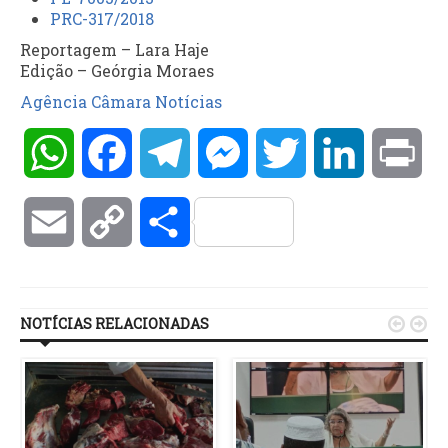
PRC-317/2018
Reportagem – Lara Haje
Edição – Geórgia Moraes
Agência Câmara Notícias
WhatsApp
Facebook
Telegram
Messenger
Twitter
LinkedIn
Pri
Email
Copy
Compartilhar
Link
NOTÍCIAS RELACIONADAS

