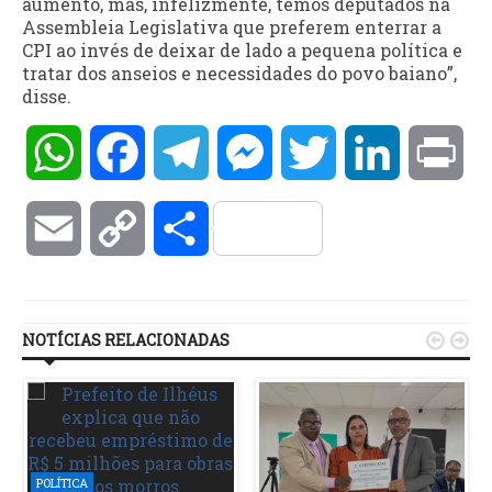
aumento, mas, infelizmente, temos deputados na
Assembleia Legislativa que preferem enterrar a
CPI ao invés de deixar de lado a pequena política e
tratar dos anseios e necessidades do povo baiano”,
disse.
WhatsApp
Facebook
Telegram
Messenger
Twitter
LinkedIn
Pri
Email
Copy
Compartilhar
Link
NOTÍCIAS RELACIONADAS


POLÍTICA