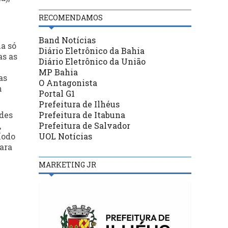
RECOMENDAMOS
Band Notícias
ma só
Diário Eletrônico da Bahia
as as
Diário Eletrônico da União
MP Bahia
as
O Antagonista
m
Portal G1
Prefeitura de Ilhéus
Prefeitura de Itabuna
ades
Prefeitura de Salvador
,
UOL Notícias
íodo
para
MARKETING JR