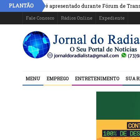
PLANTÃO
na Bahia é apresentado durante Fórum de Transparência d
Fale Conosco
Rádios Online
Expediente
MENU
EMPREGO
ENTRETENIMENTO
SUA R