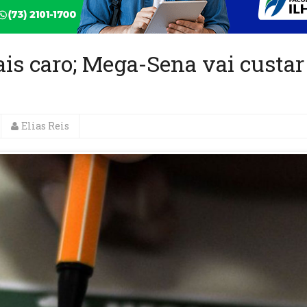
ais caro; Mega-Sena vai custar
Elias Reis