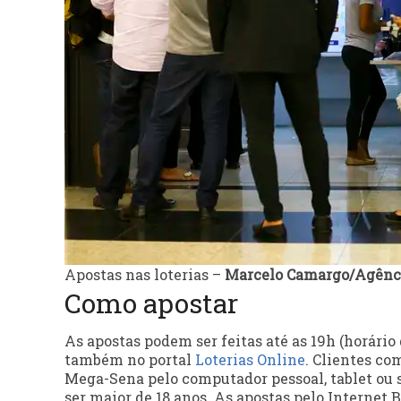
Apostas nas loterias –
Marcelo Camargo/Agênci
Como apostar
As apostas podem ser feitas até as 19h (horário 
também no portal
Loterias Online
. Clientes co
Mega-Sena pelo computador pessoal, tablet ou s
ser maior de 18 anos. As apostas pelo Internet B