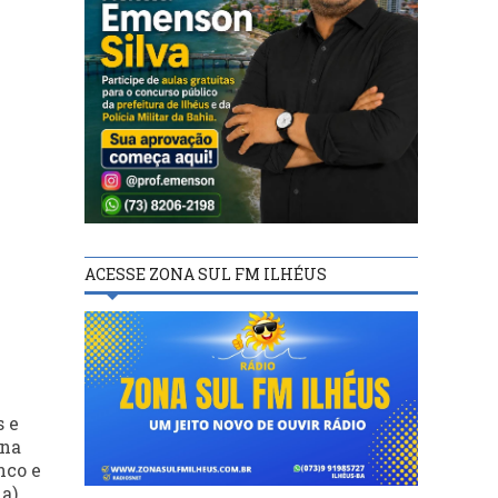
ACESSE ZONA SUL FM ILHÉUS
s e
 na
nco e
a),