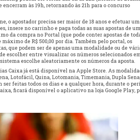
e encerram às 19h, retornando às 21h para o concurso
ine, o apostador precisa ser maior de 18 anos e efetuar um
es, insere no carrinho e paga todas as suas apostas de u
nimo da compra no Portal (que pode conter apostas de tod
e máximo de R$ 500,00 por dia. Também pelo portal, os
tas, que podem ser de apenas uma modalidade ou de vári
ode escolher entre visualizar os números selecionados e
o sistema escolhe aleatoriamente os números da aposta.
rias Caixa já está disponível na Apple Store. As modalid
ena, Lotofácil, Quina, Lotomania, Timemania, Dupla Sena
 ser feitas todos os dias e a qualquer hora, durante o per
ixa, ficará disponível o aplicativo na loja Google Play, 