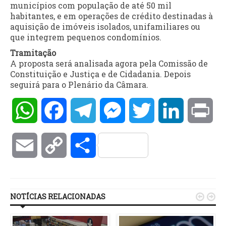
municípios com população de até 50 mil
habitantes, e em operações de crédito destinadas à
aquisição de imóveis isolados, unifamiliares ou
que integrem pequenos condomínios.
Tramitação
A proposta será analisada agora pela Comissão de
Constituição e Justiça e de Cidadania. Depois
seguirá para o Plenário da Câmara.
WhatsApp
Facebook
Telegram
Messenger
Twitter
LinkedIn
Pri
Email
Copy
Compartilhar
Link
NOTÍCIAS RELACIONADAS

