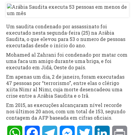
Um saudita condenado por assassinato foi
executado nesta segunda-feira (25) na Arábia
Saudita, o que elevou para 53 o numero de pessoas
executadas desde o início do ano.
Mohamed al Zahrani foi condenado por matar com
uma faca um amigo durante uma briga, e foi
executado em Jidá, Oeste do país.
Em apenas um dia, 2 de janeiro, foram executadas
47 pessoas por “terrorismo”, entre elas o clérigo
xiita Nimr al Nimr, cuja morte desencadeou uma
crise entre a Arábia Saudita e o Irã.
Em 2015, as execuções alcançaram nível recorde
nos últimos 20 anos, com um total de 153, segundo
contagem da AFP baseada em cifras oficiais.
WhatsApp
Facebook
Telegram
Messenger
Twitter
LinkedIn
Pri