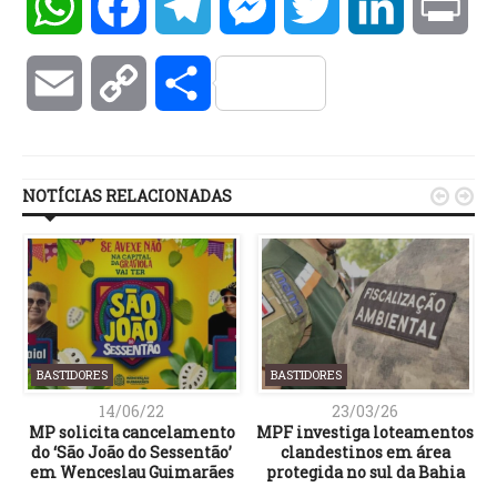
WhatsApp
Facebook
Telegram
Messenger
Twitter
LinkedIn
Pri
Email
Copy
Compartilhar
Link
NOTÍCIAS RELACIONADAS


BASTIDORES
BASTIDORES
14/06/22
23/03/26
MP solicita cancelamento
MPF investiga loteamentos
o
do ‘São João do Sessentão’
clandestinos em área
a
em Wenceslau Guimarães
protegida no sul da Bahia