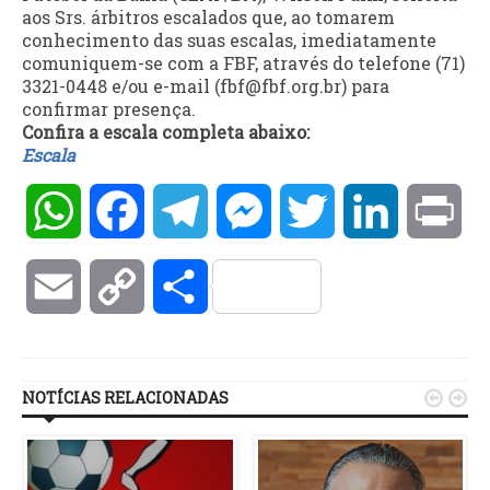
aos Srs. árbitros escalados que, ao tomarem
conhecimento das suas escalas, imediatamente
comuniquem-se com a FBF, através do telefone (71)
3321-0448 e/ou e-mail (fbf@fbf.org.br) para
confirmar presença.
Confira a escala completa abaixo:
Escala
WhatsApp
Facebook
Telegram
Messenger
Twitter
LinkedIn
Pri
Email
Copy
Compartilhar
Link
NOTÍCIAS RELACIONADAS

