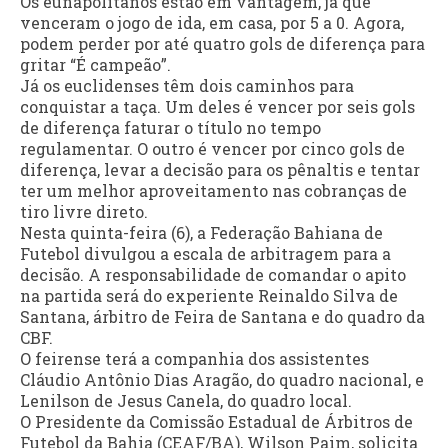
Os eunapolitanos estão em vantagem, já que
venceram o jogo de ida, em casa, por 5 a 0. Agora,
podem perder por até quatro gols de diferença para
gritar “É campeão”.
Já os euclidenses têm dois caminhos para
conquistar a taça. Um deles é vencer por seis gols
de diferença faturar o título no tempo
regulamentar. O outro é vencer por cinco gols de
diferença, levar a decisão para os pênaltis e tentar
ter um melhor aproveitamento nas cobranças de
tiro livre direto.
Nesta quinta-feira (6), a Federação Bahiana de
Futebol divulgou a escala de arbitragem para a
decisão. A responsabilidade de comandar o apito
na partida será do experiente Reinaldo Silva de
Santana, árbitro de Feira de Santana e do quadro da
CBF.
O feirense terá a companhia dos assistentes
Cláudio Antônio Dias Aragão, do quadro nacional, e
Lenilson de Jesus Canela, do quadro local.
O Presidente da Comissão Estadual de Árbitros de
Futebol da Bahia (CEAF/BA), Wilson Paim, solicita