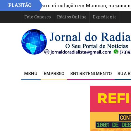
PLANTÃO
hora acesso e circulação em Mamoan, na zona norte de 
Fale Conosco
Rádios Online
Expediente
MENU
EMPREGO
ENTRETENIMENTO
SUA R