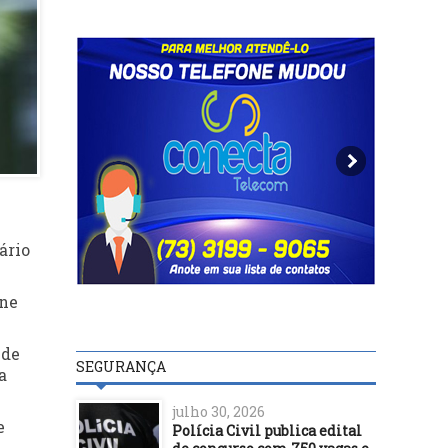
ário
úne
 de
SEGURANÇA
a
julho 30, 2026
e
Polícia Civil publica edital