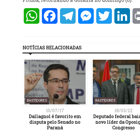
WhatsApp
Facebook
Telegram
Messenger
Twitter
Lin
NOTÍCIAS RELACIONADAS
BASTIDORES
BASTIDORES
10/07/17
18/03/22
Dallagnol é favorito em
Deputado federal bai
disputa pelo Senado no
novo líder da Oposi
Paraná
Congresso