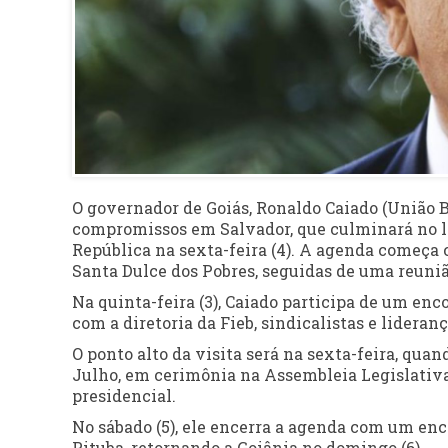
O governador de Goiás, Ronaldo Caiado (União Bra
compromissos em Salvador, que culminará no l
República na sexta-feira (4). A agenda começa 
Santa Dulce dos Pobres, seguidas de uma reun
Na quinta-feira (3), Caiado participa de um e
com a diretoria da Fieb, sindicalistas e lidera
O ponto alto da visita será na sexta-feira, qua
Julho, em cerimônia na Assembleia Legislativa
presidencial.
No sábado (5), ele encerra a agenda com um enco
Pituba, retornando a Goiânia no domingo (6).