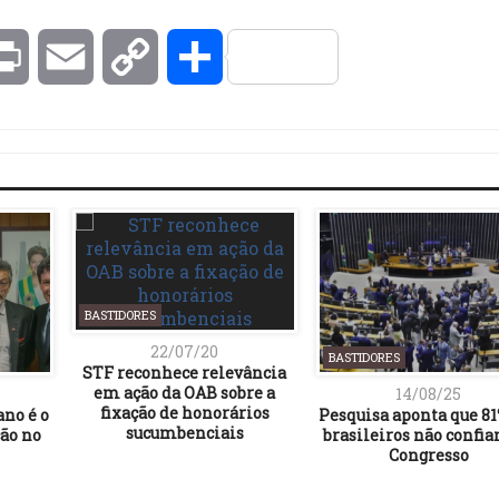
kedIn
Print
Email
Copy
Compartilhar
Link
BASTIDORES
22/07/20
BASTIDORES
STF reconhece relevância
em ação da OAB sobre a
14/08/25
fixação de honorários
ano é o
Pesquisa aponta que 81
sucumbenciais
ção no
brasileiros não confi
Congresso