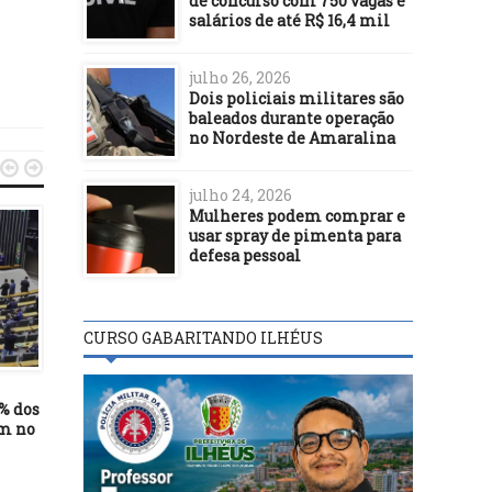
de concurso com 750 vagas e
salários de até R$ 16,4 mil
julho 26, 2026
Dois policiais militares são
baleados durante operação
no Nordeste de Amaralina


julho 24, 2026
Mulheres podem comprar e
usar spray de pimenta para
defesa pessoal
CURSO GABARITANDO ILHÉUS
BASTIDORES
BASTIDORES
18/06/26
02/04/25
% dos
Itabuna vai participar da 2ª
Governo anuncia R$ 1
am no
edição do Projeto Justiça em
milhões em incentiv
Território – Presença que
fiscais para o FazAtleta 
Transforma do TJBA